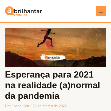
Ir
Post
Main
para
navigation
Men
o
conteúdo
Esperança para 2021
na realidade (a)normal
da pandemia
Por
Joana Kerr
/
22 de março de 2022